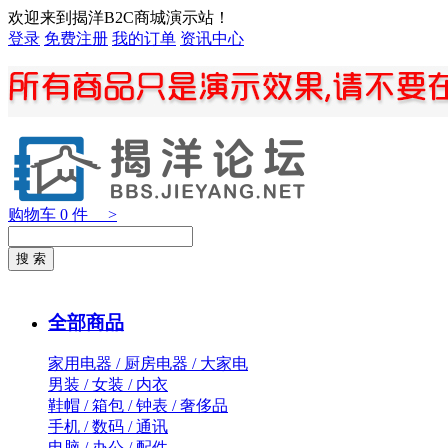
欢迎来到揭洋B2C商城演示站！
登录
免费注册
我的订单
资讯中心
购物车
0
件 >
全部商品
家用电器 / 厨房电器 / 大家电
男装 / 女装 / 内衣
鞋帽 / 箱包 / 钟表 / 奢侈品
手机 / 数码 / 通讯
电脑 / 办公 / 配件