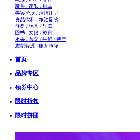
家居 / 家装 / 厨具
美容护肤 / 清洁用品
食品饮料 / 粮油副食
母婴 / 玩具 / 乐器
图书 / 文娱 / 教育
水果 / 蔬菜 / 生鲜 / 特产
虚拟资源 / 服务市场
首页
品牌专区
领券中心
限时折扣
限时拼团