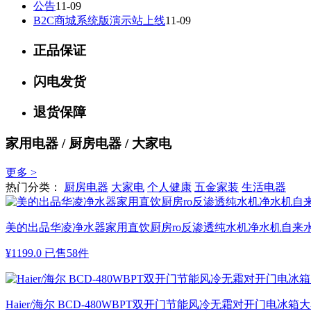
公告
11-09
B2C商城系统版演示站上线
11-09
正品保证
闪电发货
退货保障
家用电器 / 厨房电器 / 大家电
更多 >
热门分类：
厨房电器
大家电
个人健康
五金家装
生活电器
美的出品华凌净水器家用直饮厨房ro反渗透纯水机净水机自来水
¥
1199.0
已售58件
Haier/海尔 BCD-480WBPT双开门节能风冷无霜对开门电冰箱