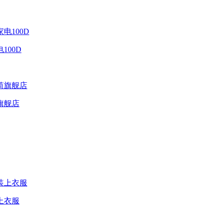
00D
旗舰店
上衣服