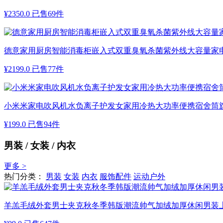
¥
2350.0
已售69件
德意家用厨房智能消毒柜嵌入式双重臭氧杀菌紫外线大容量家电1
¥
2199.0
已售77件
小米米家电吹风机水负离子护发女家用冷热大功率便携宿舍筒
¥
199.0
已售94件
男装 / 女装 / 内衣
更多 >
热门分类：
男装
女装
内衣
服饰配件
运动户外
羊羔毛绒外套男士夹克秋冬季韩版潮流帅气加绒加厚休闲男装